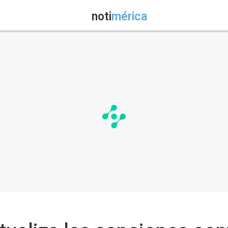
noti
mérica