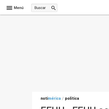
Menú
noti
mérica
/
política