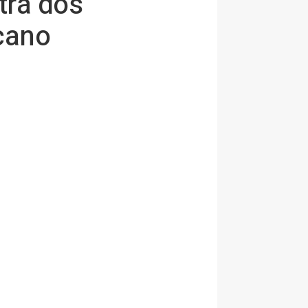
tra dos
cano