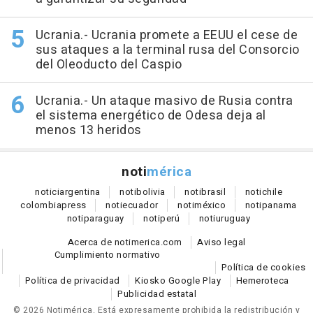
Ucrania.- Ucrania promete a EEUU el cese de
sus ataques a la terminal rusa del Consorcio
del Oleoducto del Caspio
Ucrania.- Un ataque masivo de Rusia contra
el sistema energético de Odesa deja al
menos 13 heridos
noti
mérica
notici
argentina
noti
bolivia
noti
brasil
noti
chile
colombia
press
noti
ecuador
noti
méxico
noti
panama
noti
paraguay
noti
perú
noti
uruguay
Acerca de notimerica.com
Aviso legal
Cumplimiento normativo
Política de cookies
Política de privacidad
Kiosko Google Play
Hemeroteca
Publicidad estatal
© 2026 Notimérica.
Está expresamente prohibida la redistribución y