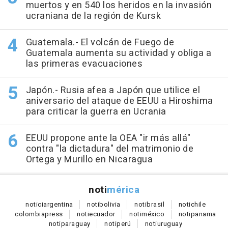
muertos y en 540 los heridos en la invasión
ucraniana de la región de Kursk
Guatemala.- El volcán de Fuego de
Guatemala aumenta su actividad y obliga a
las primeras evacuaciones
Japón.- Rusia afea a Japón que utilice el
aniversario del ataque de EEUU a Hiroshima
para criticar la guerra en Ucrania
EEUU propone ante la OEA "ir más allá"
contra "la dictadura" del matrimonio de
Ortega y Murillo en Nicaragua
noti
mérica
notici
argentina
noti
bolivia
noti
brasil
noti
chile
colombia
press
noti
ecuador
noti
méxico
noti
panama
noti
paraguay
noti
perú
noti
uruguay