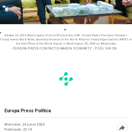
October 22, 2025, Washington, District Of Columbia, USA: United States President Donald J
Trump meets Mark Rutte, Secretary General of the North Atlantic Treaty Organization (NATO) in
the Oval Office of the White House in Washington, DC, USA, on Wednesday
- EUROPA PRESS/CONTACTO/AARON SCHWARTZ - POOL VIA CN
Europa Press Política
Miércoles, 24 junio 2026
Publicado: 23:14
Abri