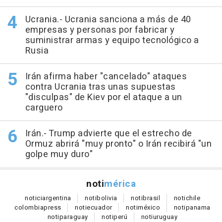
Ucrania.- Ucrania sanciona a más de 40
empresas y personas por fabricar y
suministrar armas y equipo tecnológico a
Rusia
Irán afirma haber "cancelado" ataques
contra Ucrania tras unas supuestas
"disculpas" de Kiev por el ataque a un
carguero
Irán.- Trump advierte que el estrecho de
Ormuz abrirá "muy pronto" o Irán recibirá "un
golpe muy duro"
noti
mérica
notici
argentina
noti
bolivia
noti
brasil
noti
chile
colombia
press
noti
ecuador
noti
méxico
noti
panama
noti
paraguay
noti
perú
noti
uruguay