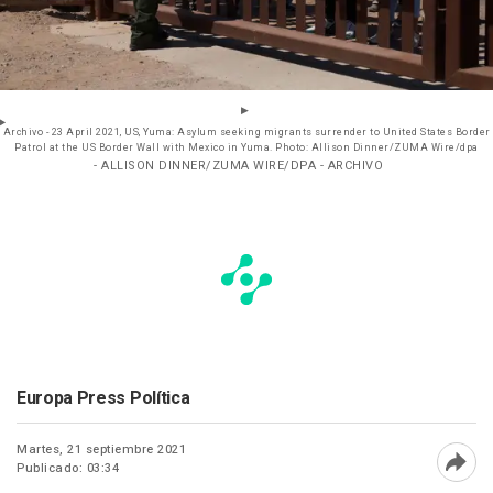
Archivo - 23 April 2021, US, Yuma: Asylum seeking migrants surrender to United States Border
Patrol at the US Border Wall with Mexico in Yuma. Photo: Allison Dinner/ZUMA Wire/dpa
- ALLISON DINNER/ZUMA WIRE/DPA - ARCHIVO
Europa Press Política
Martes, 21 septiembre 2021
Publicado: 03:34
Abri