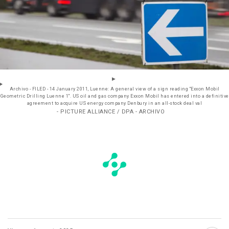
Archivo - FILED - 14 January 2011, Luenne: A general view of a sign reading "Exxon Mobil
Geometric Drilling Luenne 1". US oil and gas company Exxon Mobil has entered into a definitive
agreement to acquire US energy company Denbury in an all-stock deal val
- PICTURE ALLIANCE / DPA - ARCHIVO