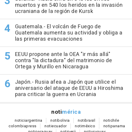
muertos y en 540 los heridos en la invasión
ucraniana de la región de Kursk
Guatemala.- El volcán de Fuego de
Guatemala aumenta su actividad y obliga a
las primeras evacuaciones
EEUU propone ante la OEA "ir más allá"
contra "la dictadura" del matrimonio de
Ortega y Murillo en Nicaragua
Japón.- Rusia afea a Japón que utilice el
aniversario del ataque de EEUU a Hiroshima
para criticar la guerra en Ucrania
noti
mérica
notici
argentina
noti
bolivia
noti
brasil
noti
chile
colombia
press
noti
ecuador
noti
méxico
noti
panama
noti
paraguay
noti
perú
noti
uruguay