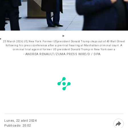
25 March 2024, US, New York: Former USpresident Donald Trump steps out of 40 Wall Street
following his press conference after a pre-trial hearing at Manhattan criminal court. A
criminal trial against former US president Donald Trump in New York over a
- ANDREA RENAULT/ZUMA PRESS WIRE/D / DPA
Lunes, 22 abril 2024
Publicado: 20:02
Abri