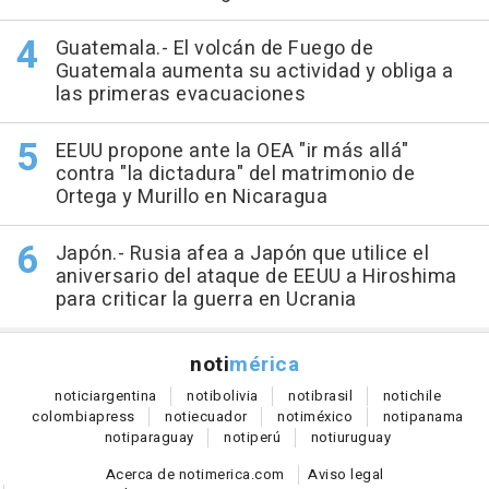
Guatemala.- El volcán de Fuego de
Guatemala aumenta su actividad y obliga a
las primeras evacuaciones
EEUU propone ante la OEA "ir más allá"
contra "la dictadura" del matrimonio de
Ortega y Murillo en Nicaragua
Japón.- Rusia afea a Japón que utilice el
aniversario del ataque de EEUU a Hiroshima
para criticar la guerra en Ucrania
noti
mérica
notici
argentina
noti
bolivia
noti
brasil
noti
chile
colombia
press
noti
ecuador
noti
méxico
noti
panama
noti
paraguay
noti
perú
noti
uruguay
Acerca de notimerica.com
Aviso legal