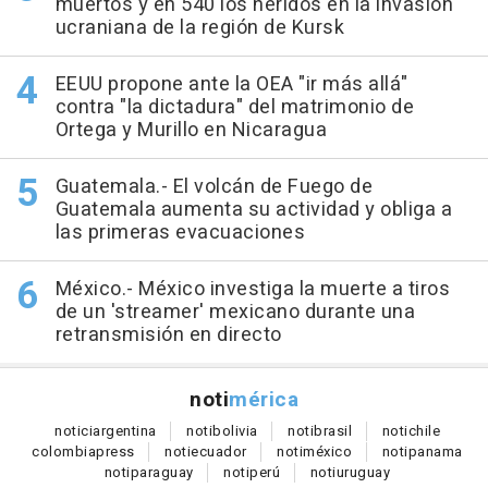
muertos y en 540 los heridos en la invasión
ucraniana de la región de Kursk
EEUU propone ante la OEA "ir más allá"
contra "la dictadura" del matrimonio de
Ortega y Murillo en Nicaragua
Guatemala.- El volcán de Fuego de
Guatemala aumenta su actividad y obliga a
las primeras evacuaciones
México.- México investiga la muerte a tiros
de un 'streamer' mexicano durante una
retransmisión en directo
noti
mérica
notici
argentina
noti
bolivia
noti
brasil
noti
chile
colombia
press
noti
ecuador
noti
méxico
noti
panama
noti
paraguay
noti
perú
noti
uruguay