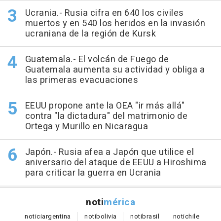
Ucrania.- Rusia cifra en 640 los civiles
muertos y en 540 los heridos en la invasión
ucraniana de la región de Kursk
Guatemala.- El volcán de Fuego de
Guatemala aumenta su actividad y obliga a
las primeras evacuaciones
EEUU propone ante la OEA "ir más allá"
contra "la dictadura" del matrimonio de
Ortega y Murillo en Nicaragua
Japón.- Rusia afea a Japón que utilice el
aniversario del ataque de EEUU a Hiroshima
para criticar la guerra en Ucrania
noti
mérica
notici
argentina
noti
bolivia
noti
brasil
noti
chile