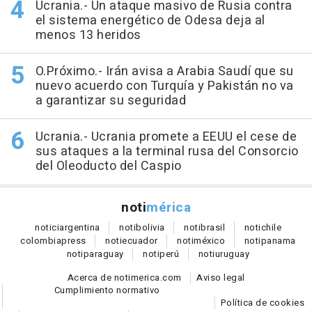
Ucrania.- Un ataque masivo de Rusia contra
el sistema energético de Odesa deja al
menos 13 heridos
O.Próximo.- Irán avisa a Arabia Saudí que su
nuevo acuerdo con Turquía y Pakistán no va
a garantizar su seguridad
Ucrania.- Ucrania promete a EEUU el cese de
sus ataques a la terminal rusa del Consorcio
del Oleoducto del Caspio
noti
mérica
notici
argentina
noti
bolivia
noti
brasil
noti
chile
colombia
press
noti
ecuador
noti
méxico
noti
panama
noti
paraguay
noti
perú
noti
uruguay
Acerca de notimerica.com
Aviso legal
Cumplimiento normativo
Política de cookies