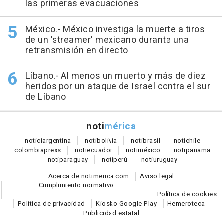
las primeras evacuaciones
México.- México investiga la muerte a tiros
de un 'streamer' mexicano durante una
retransmisión en directo
Líbano.- Al menos un muerto y más de diez
heridos por un ataque de Israel contra el sur
de Líbano
noti
mérica
notici
argentina
noti
bolivia
noti
brasil
noti
chile
colombia
press
noti
ecuador
noti
méxico
noti
panama
noti
paraguay
noti
perú
noti
uruguay
Acerca de notimerica.com
Aviso legal
Cumplimiento normativo
Política de cookies
Política de privacidad
Kiosko Google Play
Hemeroteca
Publicidad estatal