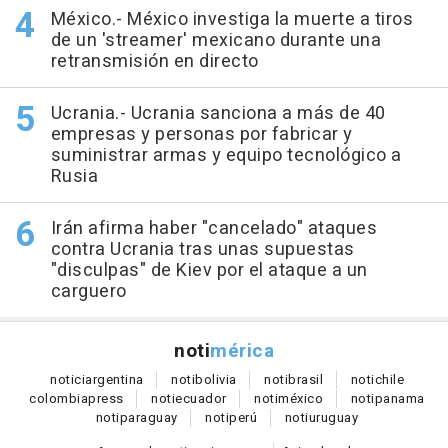
México.- México investiga la muerte a tiros
de un 'streamer' mexicano durante una
retransmisión en directo
Ucrania.- Ucrania sanciona a más de 40
empresas y personas por fabricar y
suministrar armas y equipo tecnológico a
Rusia
Irán afirma haber "cancelado" ataques
contra Ucrania tras unas supuestas
"disculpas" de Kiev por el ataque a un
carguero
noti
mérica
notici
argentina
noti
bolivia
noti
brasil
noti
chile
colombia
press
noti
ecuador
noti
méxico
noti
panama
noti
paraguay
noti
perú
noti
uruguay