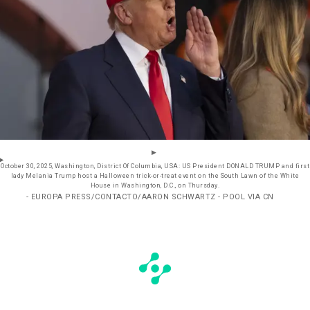
October 30, 2025, Washington, District Of Columbia, USA: US President DONALD TRUMP and first
lady Melania Trump host a Halloween trick-or-treat event on the South Lawn of the White
House in Washington, D.C., on Thursday.
- EUROPA PRESS/CONTACTO/AARON SCHWARTZ - POOL VIA CN