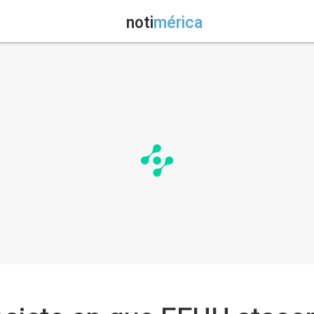
noti
mérica