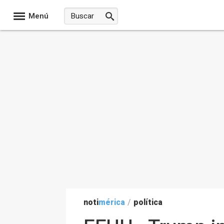
Menú
noti
mérica
/
política