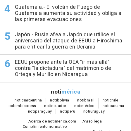
Guatemala.- El volcán de Fuego de
Guatemala aumenta su actividad y obliga a
las primeras evacuaciones
Japón.- Rusia afea a Japón que utilice el
aniversario del ataque de EEUU a Hiroshima
para criticar la guerra en Ucrania
EEUU propone ante la OEA "ir más allá"
contra "la dictadura" del matrimonio de
Ortega y Murillo en Nicaragua
noti
mérica
notici
argentina
noti
bolivia
noti
brasil
noti
chile
colombia
press
noti
ecuador
noti
méxico
noti
panama
noti
paraguay
noti
perú
noti
uruguay
Acerca de notimerica.com
Aviso legal
Cumplimiento normativo