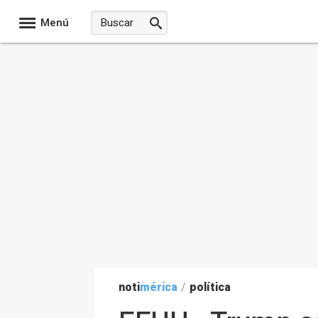
Menú
noti
mérica
/
política