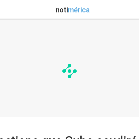
noti
mérica