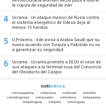
Revolucionaria Mohsen Rezai pasa a líderar
la cúpula de seguridad de Irán
Ucrania.- Un ataque masivo de Rusia contra
el sistema energético de Odesa deja al
menos 13 heridos
O.Próximo.- Irán avisa a Arabia Saudí que su
nuevo acuerdo con Turquía y Pakistán no va
a garantizar su seguridad
Ucrania.- Ucrania promete a EEUU el cese de
sus ataques a la terminal rusa del Consorcio
del Oleoducto del Caspio
noti
mérica
notici
argentina
noti
bolivia
noti
brasil
noti
chile
colombia
press
noti
ecuador
noti
méxico
noti
panama
noti
paraguay
noti
perú
noti
uruguay