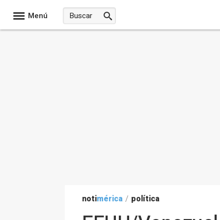
Menú
noti
mérica
/
política