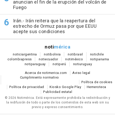
anuncian el fin de la erupción del volcán de
Fuego
Irán.- Irán reitera que la reapertura del
estrecho de Ormuz pasa por que EEUU
acepte sus condiciones
noti
mérica
notici
argentina
noti
bolivia
noti
brasil
noti
chile
colombia
press
noti
ecuador
noti
méxico
noti
panama
noti
paraguay
noti
perú
noti
uruguay
Acerca de notimerica.com
Aviso legal
Cumplimiento normativo
Política de cookies
Política de privacidad
Kiosko Google Play
Hemeroteca
Publicidad estatal
© 2026 Notimérica.
Está expresamente prohibida la redistribución y
la redifusión de todo o parte de los contenidos de esta web sin su
previo y expreso consentimiento.