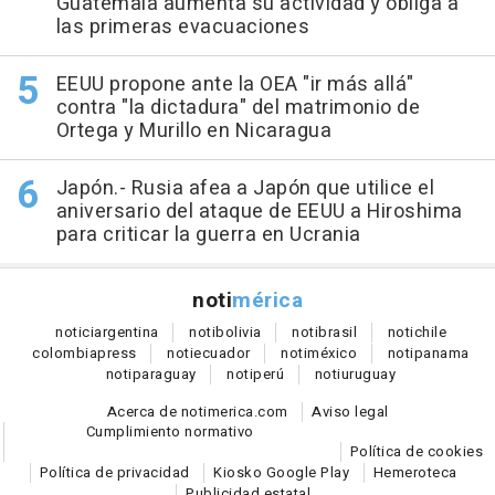
Guatemala aumenta su actividad y obliga a
las primeras evacuaciones
EEUU propone ante la OEA "ir más allá"
contra "la dictadura" del matrimonio de
Ortega y Murillo en Nicaragua
Japón.- Rusia afea a Japón que utilice el
aniversario del ataque de EEUU a Hiroshima
para criticar la guerra en Ucrania
noti
mérica
notici
argentina
noti
bolivia
noti
brasil
noti
chile
colombia
press
noti
ecuador
noti
méxico
noti
panama
noti
paraguay
noti
perú
noti
uruguay
Acerca de notimerica.com
Aviso legal
Cumplimiento normativo
Política de cookies
Política de privacidad
Kiosko Google Play
Hemeroteca
Publicidad estatal