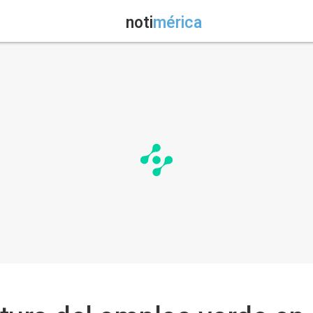
noti
mérica