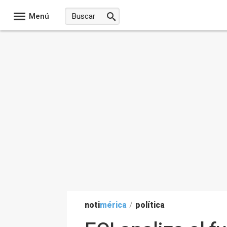
Menú
noti
mérica
/
política