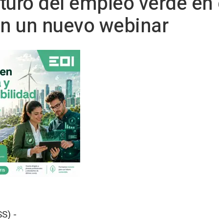
uturo del empleo verde en 
en un nuevo webinar
S) -