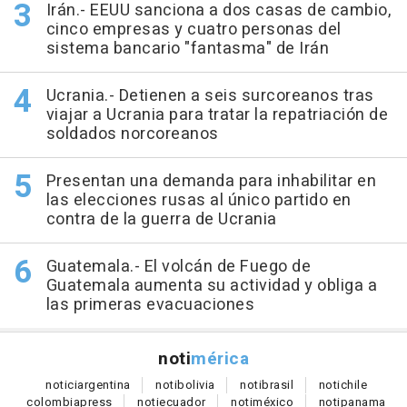
Irán.- EEUU sanciona a dos casas de cambio,
cinco empresas y cuatro personas del
sistema bancario "fantasma" de Irán
Ucrania.- Detienen a seis surcoreanos tras
viajar a Ucrania para tratar la repatriación de
soldados norcoreanos
Presentan una demanda para inhabilitar en
las elecciones rusas al único partido en
contra de la guerra de Ucrania
Guatemala.- El volcán de Fuego de
Guatemala aumenta su actividad y obliga a
las primeras evacuaciones
noti
mérica
notici
argentina
noti
bolivia
noti
brasil
noti
chile
colombia
press
noti
ecuador
noti
méxico
noti
panama