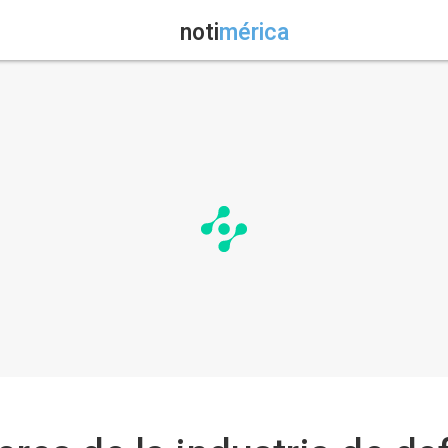
noti
mérica