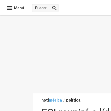
Menú
noti
mérica
/
política