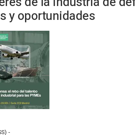
deres de la industria de d
os y oportunidades
S) -