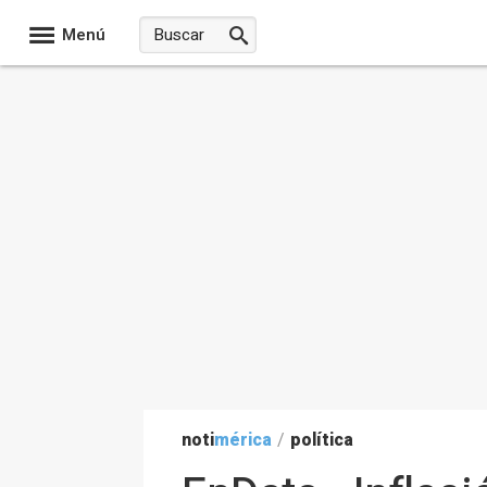
Menú
noti
mérica
/
política