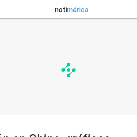
noti
mérica