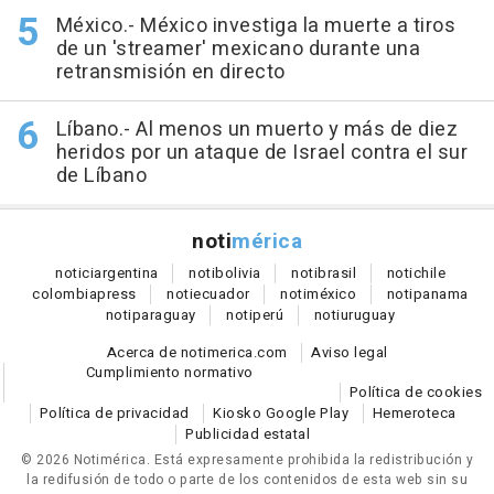
México.- México investiga la muerte a tiros
de un 'streamer' mexicano durante una
retransmisión en directo
Líbano.- Al menos un muerto y más de diez
heridos por un ataque de Israel contra el sur
de Líbano
noti
mérica
notici
argentina
noti
bolivia
noti
brasil
noti
chile
colombia
press
noti
ecuador
noti
méxico
noti
panama
noti
paraguay
noti
perú
noti
uruguay
Acerca de notimerica.com
Aviso legal
Cumplimiento normativo
Política de cookies
Política de privacidad
Kiosko Google Play
Hemeroteca
Publicidad estatal
© 2026 Notimérica.
Está expresamente prohibida la redistribución y
la redifusión de todo o parte de los contenidos de esta web sin su