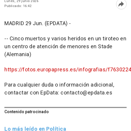
Lunes, 29 junio 2026
Publicado: 16:42
Abri
MADRID 29 Jun. (EPDATA) -
-- Cinco muertos y varios heridos en un tiroteo en
un centro de atención de menores en Stade
(Alemania)
https://fotos.europapress.es/infografias/f763022
Para cualquier duda o información adicional,
contactar con EpData: contacto@epdata.es
Contenido patrocinado
Lo más leído en Política