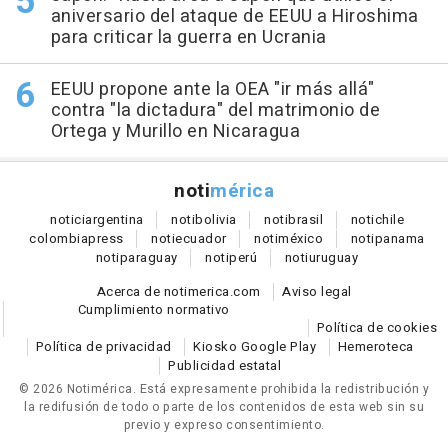
aniversario del ataque de EEUU a Hiroshima
para criticar la guerra en Ucrania
EEUU propone ante la OEA "ir más allá"
contra "la dictadura" del matrimonio de
Ortega y Murillo en Nicaragua
noti
mérica
notici
argentina
noti
bolivia
noti
brasil
noti
chile
colombia
press
noti
ecuador
noti
méxico
noti
panama
noti
paraguay
noti
perú
noti
uruguay
Acerca de notimerica.com
Aviso legal
Cumplimiento normativo
Política de cookies
Política de privacidad
Kiosko Google Play
Hemeroteca
Publicidad estatal
© 2026 Notimérica.
Está expresamente prohibida la redistribución y
la redifusión de todo o parte de los contenidos de esta web sin su
previo y expreso consentimiento.