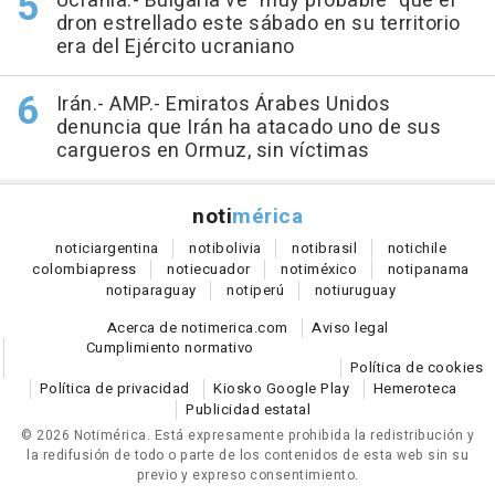
Ucrania.- Bulgaria ve "muy probable" que el
dron estrellado este sábado en su territorio
era del Ejército ucraniano
Irán.- AMP.- Emiratos Árabes Unidos
denuncia que Irán ha atacado uno de sus
cargueros en Ormuz, sin víctimas
noti
mérica
notici
argentina
noti
bolivia
noti
brasil
noti
chile
colombia
press
noti
ecuador
noti
méxico
noti
panama
noti
paraguay
noti
perú
noti
uruguay
Acerca de notimerica.com
Aviso legal
Cumplimiento normativo
Política de cookies
Política de privacidad
Kiosko Google Play
Hemeroteca
Publicidad estatal
© 2026 Notimérica.
Está expresamente prohibida la redistribución y
la redifusión de todo o parte de los contenidos de esta web sin su
previo y expreso consentimiento.