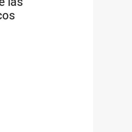
e las
cos