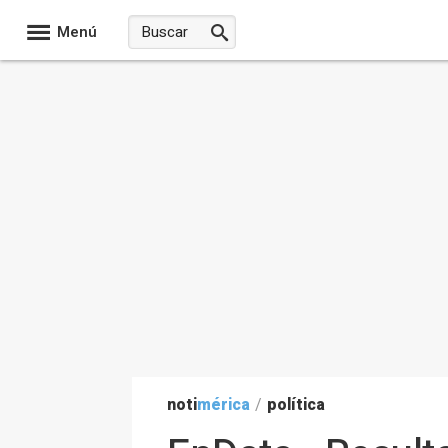
Menú
noti
mérica
/
política