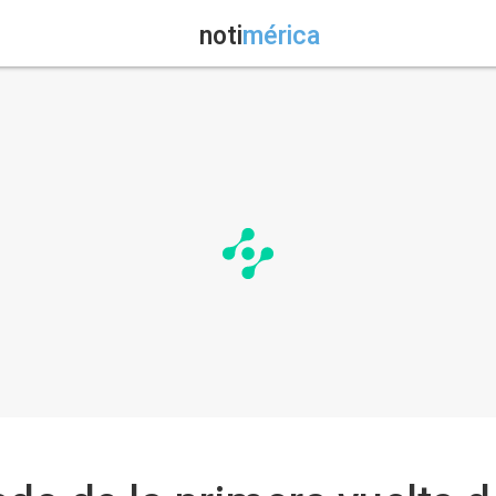
noti
mérica