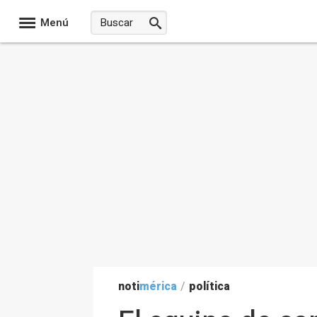
Menú
noti
mérica
/
política