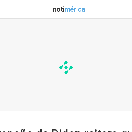
noti
mérica