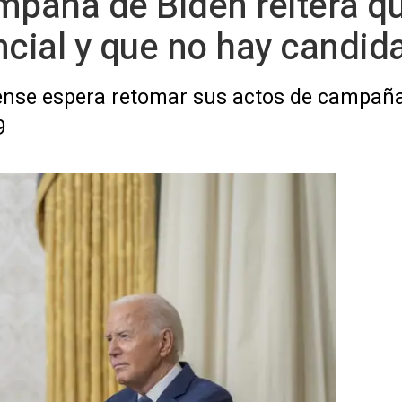
mpaña de Biden reitera qu
ncial y que no hay candida
ense espera retomar sus actos de campaña
9