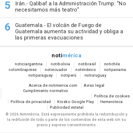
Irán.- Qalibaf a la Administración Trump: "No
necesitamos más teatro"
Guatemala.- El volcán de Fuego de
Guatemala aumenta su actividad y obliga a
las primeras evacuaciones
noti
mérica
notici
argentina
noti
bolivia
noti
brasil
noti
chile
colombia
press
noti
ecuador
noti
méxico
noti
panama
noti
paraguay
noti
perú
noti
uruguay
Acerca de notimerica.com
Aviso legal
Cumplimiento normativo
Política de cookies
Política de privacidad
Kiosko Google Play
Hemeroteca
Publicidad estatal
© 2026 Notimérica.
Está expresamente prohibida la redistribución y
la redifusión de todo o parte de los contenidos de esta web sin su
previo y expreso consentimiento.