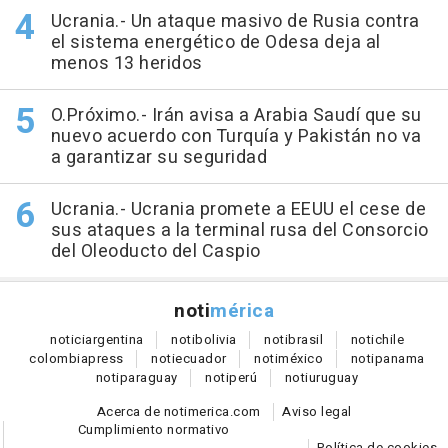
Ucrania.- Un ataque masivo de Rusia contra
el sistema energético de Odesa deja al
menos 13 heridos
O.Próximo.- Irán avisa a Arabia Saudí que su
nuevo acuerdo con Turquía y Pakistán no va
a garantizar su seguridad
Ucrania.- Ucrania promete a EEUU el cese de
sus ataques a la terminal rusa del Consorcio
del Oleoducto del Caspio
noti
mérica
notici
argentina
noti
bolivia
noti
brasil
noti
chile
colombia
press
noti
ecuador
noti
méxico
noti
panama
noti
paraguay
noti
perú
noti
uruguay
Acerca de notimerica.com
Aviso legal
Cumplimiento normativo
Política de cookies