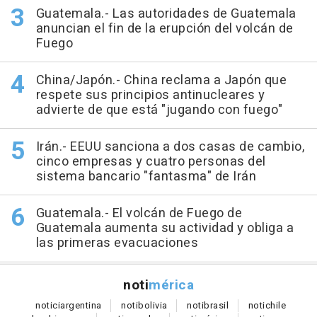
Guatemala.- Las autoridades de Guatemala
anuncian el fin de la erupción del volcán de
Fuego
China/Japón.- China reclama a Japón que
respete sus principios antinucleares y
advierte de que está "jugando con fuego"
Irán.- EEUU sanciona a dos casas de cambio,
cinco empresas y cuatro personas del
sistema bancario "fantasma" de Irán
Guatemala.- El volcán de Fuego de
Guatemala aumenta su actividad y obliga a
las primeras evacuaciones
noti
mérica
notici
argentina
noti
bolivia
noti
brasil
noti
chile