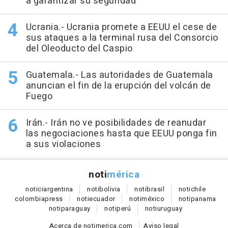
a garantizar su seguridad
Ucrania.- Ucrania promete a EEUU el cese de
sus ataques a la terminal rusa del Consorcio
del Oleoducto del Caspio
Guatemala.- Las autoridades de Guatemala
anuncian el fin de la erupción del volcán de
Fuego
Irán.- Irán no ve posibilidades de reanudar
las negociaciones hasta que EEUU ponga fin
a sus violaciones
noti
mérica
notici
argentina
noti
bolivia
noti
brasil
noti
chile
colombia
press
noti
ecuador
noti
méxico
noti
panama
noti
paraguay
noti
perú
noti
uruguay
Acerca de notimerica.com
Aviso legal