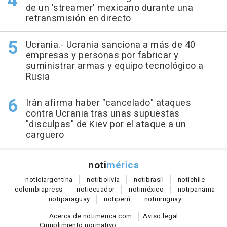
de un 'streamer' mexicano durante una
retransmisión en directo
Ucrania.- Ucrania sanciona a más de 40
empresas y personas por fabricar y
suministrar armas y equipo tecnológico a
Rusia
Irán afirma haber "cancelado" ataques
contra Ucrania tras unas supuestas
"disculpas" de Kiev por el ataque a un
carguero
noti
mérica
notici
argentina
noti
bolivia
noti
brasil
noti
chile
colombia
press
noti
ecuador
noti
méxico
noti
panama
noti
paraguay
noti
perú
noti
uruguay
Acerca de notimerica.com
Aviso legal
Cumplimiento normativo