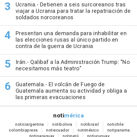
Ucrania.- Detienen a seis surcoreanos tras
viajar a Ucrania para tratar la repatriación de
soldados norcoreanos
Presentan una demanda para inhabilitar en
las elecciones rusas al único partido en
contra de la guerra de Ucrania
Irán.- Qalibaf a la Administración Trump: "No
necesitamos más teatro"
Guatemala.- El volcán de Fuego de
Guatemala aumenta su actividad y obliga a
las primeras evacuaciones
noti
mérica
notici
argentina
noti
bolivia
noti
brasil
noti
chile
colombia
press
noti
ecuador
noti
méxico
noti
panama
noti
paraguay
noti
perú
noti
uruguay