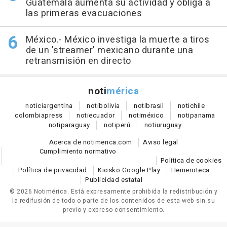
Guatemala aumenta su actividad y obliga a
las primeras evacuaciones
México.- México investiga la muerte a tiros
de un 'streamer' mexicano durante una
retransmisión en directo
noti
mérica
notici
argentina
noti
bolivia
noti
brasil
noti
chile
colombia
press
noti
ecuador
noti
méxico
noti
panama
noti
paraguay
noti
perú
noti
uruguay
Acerca de notimerica.com
Aviso legal
Cumplimiento normativo
Política de cookies
Política de privacidad
Kiosko Google Play
Hemeroteca
Publicidad estatal
© 2026 Notimérica.
Está expresamente prohibida la redistribución y
la redifusión de todo o parte de los contenidos de esta web sin su
previo y expreso consentimiento.