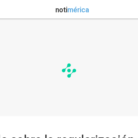
noti
mérica