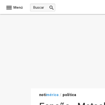
Menú
noti
mérica
/
política