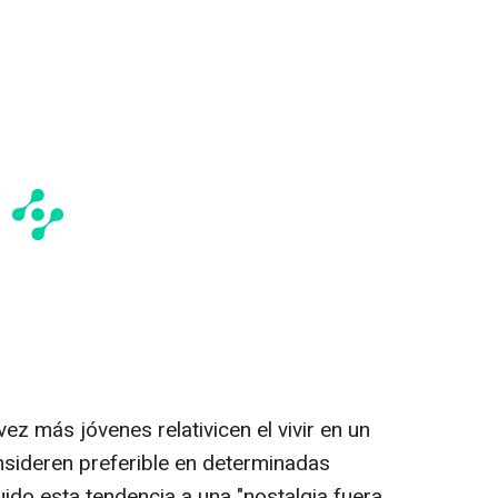
z más jóvenes relativicen el vivir en un
sideren preferible en determinadas
uido esta tendencia a una "nostalgia fuera