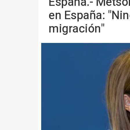
España.- Metsol
en España: "Ning
migración"