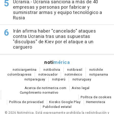
Ucrania.- Ucrania sanciona a más de 40
empresas y personas por fabricar y
suministrar armas y equipo tecnológico a
Rusia
Irán afirma haber "cancelado" ataques
contra Ucrania tras unas supuestas
"disculpas" de Kiev por el ataque a un
carguero
noti
mérica
notici
argentina
noti
bolivia
noti
brasil
noti
chile
colombia
press
noti
ecuador
noti
méxico
noti
panama
noti
paraguay
noti
perú
noti
uruguay
Acerca de notimerica.com
Aviso legal
Cumplimiento normativo
Política de cookies
Política de privacidad
Kiosko Google Play
Hemeroteca
Publicidad estatal
© 2026 Notimérica.
Está expresamente prohibida la redistribución y