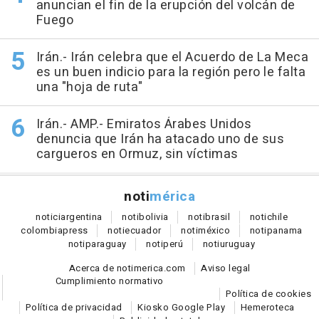
anuncian el fin de la erupción del volcán de
Fuego
Irán.- Irán celebra que el Acuerdo de La Meca
es un buen indicio para la región pero le falta
una "hoja de ruta"
Irán.- AMP.- Emiratos Árabes Unidos
denuncia que Irán ha atacado uno de sus
cargueros en Ormuz, sin víctimas
noti
mérica
notici
argentina
noti
bolivia
noti
brasil
noti
chile
colombia
press
noti
ecuador
noti
méxico
noti
panama
noti
paraguay
noti
perú
noti
uruguay
Acerca de notimerica.com
Aviso legal
Cumplimiento normativo
Política de cookies
Política de privacidad
Kiosko Google Play
Hemeroteca