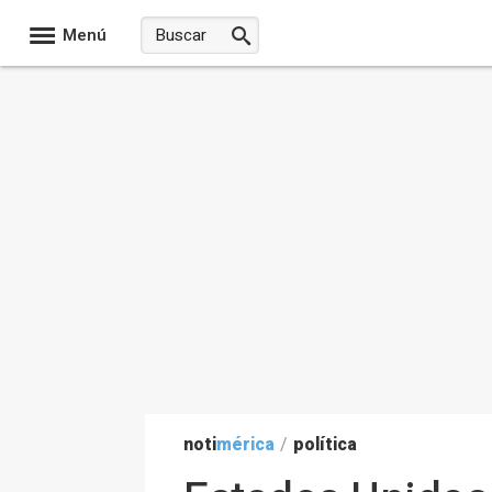
Menú
noti
mérica
/
política