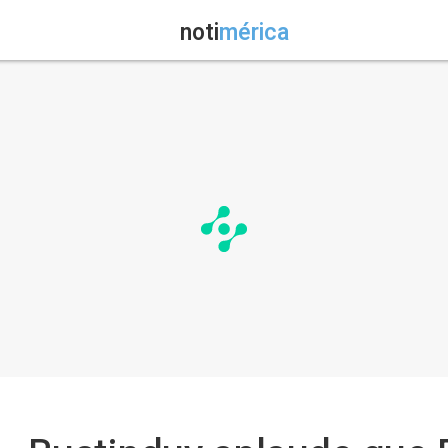
noti
mérica