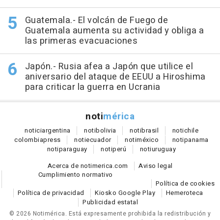
Guatemala.- El volcán de Fuego de
Guatemala aumenta su actividad y obliga a
las primeras evacuaciones
Japón.- Rusia afea a Japón que utilice el
aniversario del ataque de EEUU a Hiroshima
para criticar la guerra en Ucrania
noti
mérica
notici
argentina
noti
bolivia
noti
brasil
noti
chile
colombia
press
noti
ecuador
noti
méxico
noti
panama
noti
paraguay
noti
perú
noti
uruguay
Acerca de notimerica.com
Aviso legal
Cumplimiento normativo
Política de cookies
Política de privacidad
Kiosko Google Play
Hemeroteca
Publicidad estatal
© 2026 Notimérica.
Está expresamente prohibida la redistribución y