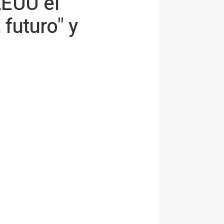
EEUU el
futuro" y