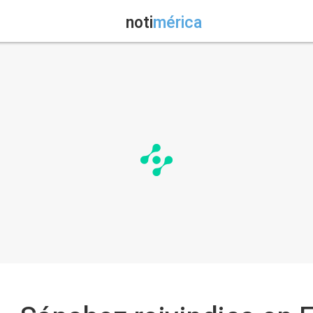
noti
mérica