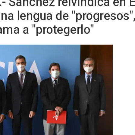
- Sánchez reivindica en 
a lengua de "progresos", 
lama a "protegerlo"