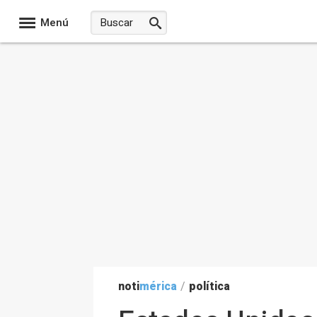
Menú
noti
mérica
/
política