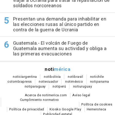
viajar a Ucrania para tratar la repatriación de
soldados norcoreanos
Presentan una demanda para inhabilitar en
las elecciones rusas al único partido en
contra de la guerra de Ucrania
Guatemala.- El volcán de Fuego de
Guatemala aumenta su actividad y obliga a
las primeras evacuaciones
noti
mérica
notici
argentina
noti
bolivia
noti
brasil
noti
chile
colombia
press
noti
ecuador
noti
méxico
noti
panama
noti
paraguay
noti
perú
noti
uruguay
Acerca de notimerica.com
Aviso legal
Cumplimiento normativo
Política de cookies
Política de privacidad
Kiosko Google Play
Hemeroteca
Publicidad estatal