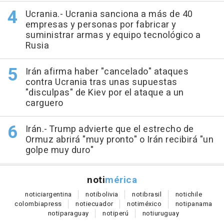
Ucrania.- Ucrania sanciona a más de 40
empresas y personas por fabricar y
suministrar armas y equipo tecnológico a
Rusia
Irán afirma haber "cancelado" ataques
contra Ucrania tras unas supuestas
"disculpas" de Kiev por el ataque a un
carguero
Irán.- Trump advierte que el estrecho de
Ormuz abrirá "muy pronto" o Irán recibirá "un
golpe muy duro"
noti
mérica
notici
argentina
noti
bolivia
noti
brasil
noti
chile
colombia
press
noti
ecuador
noti
méxico
noti
panama
noti
paraguay
noti
perú
noti
uruguay