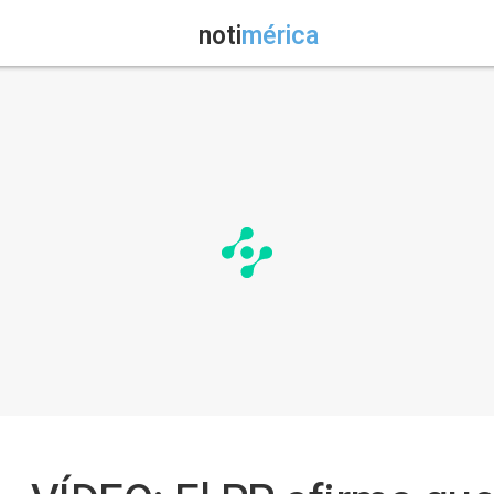
noti
mérica