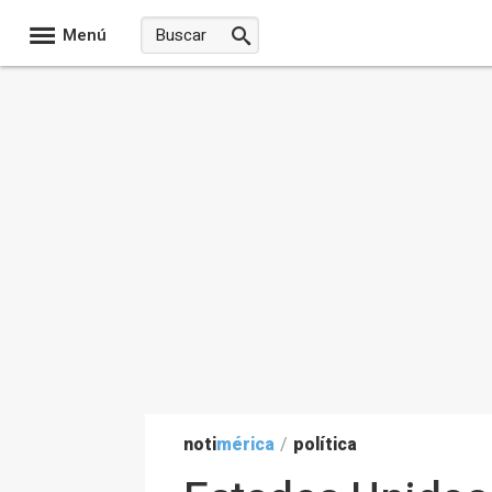
Menú
noti
mérica
/
política