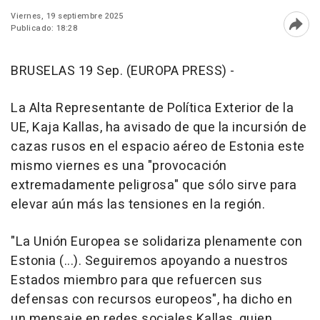
Viernes, 19 septiembre 2025
Publicado: 18:28
Abri
BRUSELAS 19 Sep. (EUROPA PRESS) -
La Alta Representante de Política Exterior de la
UE, Kaja Kallas, ha avisado de que la incursión de
cazas rusos en el espacio aéreo de Estonia este
mismo viernes es una "provocación
extremadamente peligrosa" que sólo sirve para
elevar aún más las tensiones en la región.
"La Unión Europea se solidariza plenamente con
Estonia (...). Seguiremos apoyando a nuestros
Estados miembro para que refuercen sus
defensas con recursos europeos", ha dicho en
un mensaje en redes sociales Kallas, quien