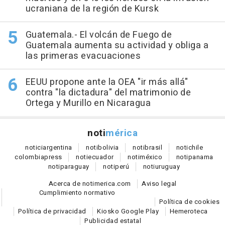
ucraniana de la región de Kursk
Guatemala.- El volcán de Fuego de
Guatemala aumenta su actividad y obliga a
las primeras evacuaciones
EEUU propone ante la OEA "ir más allá"
contra "la dictadura" del matrimonio de
Ortega y Murillo en Nicaragua
noti
mérica
notici
argentina
noti
bolivia
noti
brasil
noti
chile
colombia
press
noti
ecuador
noti
méxico
noti
panama
noti
paraguay
noti
perú
noti
uruguay
Acerca de notimerica.com
Aviso legal
Cumplimiento normativo
Política de cookies
Política de privacidad
Kiosko Google Play
Hemeroteca
Publicidad estatal