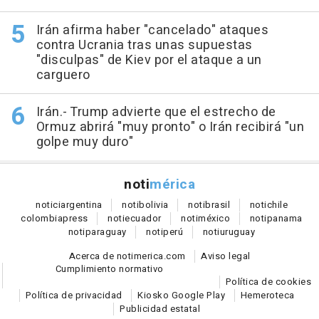
Irán afirma haber "cancelado" ataques
contra Ucrania tras unas supuestas
"disculpas" de Kiev por el ataque a un
carguero
Irán.- Trump advierte que el estrecho de
Ormuz abrirá "muy pronto" o Irán recibirá "un
golpe muy duro"
noti
mérica
notici
argentina
noti
bolivia
noti
brasil
noti
chile
colombia
press
noti
ecuador
noti
méxico
noti
panama
noti
paraguay
noti
perú
noti
uruguay
Acerca de notimerica.com
Aviso legal
Cumplimiento normativo
Política de cookies
Política de privacidad
Kiosko Google Play
Hemeroteca
Publicidad estatal