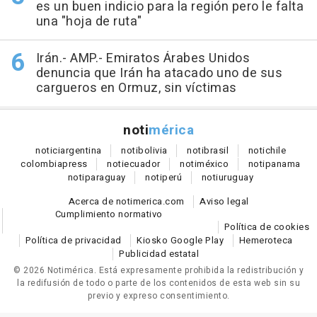
es un buen indicio para la región pero le falta
una "hoja de ruta"
Irán.- AMP.- Emiratos Árabes Unidos
denuncia que Irán ha atacado uno de sus
cargueros en Ormuz, sin víctimas
noti
mérica
notici
argentina
noti
bolivia
noti
brasil
noti
chile
colombia
press
noti
ecuador
noti
méxico
noti
panama
noti
paraguay
noti
perú
noti
uruguay
Acerca de notimerica.com
Aviso legal
Cumplimiento normativo
Política de cookies
Política de privacidad
Kiosko Google Play
Hemeroteca
Publicidad estatal
© 2026 Notimérica.
Está expresamente prohibida la redistribución y
la redifusión de todo o parte de los contenidos de esta web sin su
previo y expreso consentimiento.